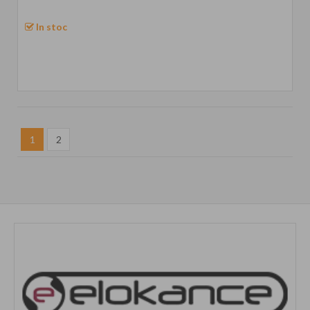
In stoc
1
2