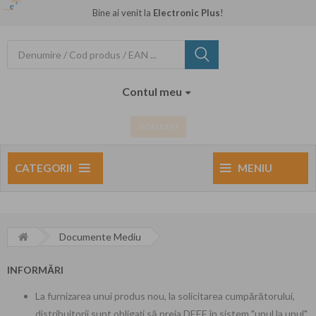
Bine ai venit la
Electronic Plus
!
Contul meu
NOUTATI
CATEGORII
MENIU
Documente Mediu
INFORMĂRI
La furnizarea unui produs nou, la solicitarea cumpărătorului,
distribuitorii sunt obligaţi să preia DEEE în sistem "unul la unul",