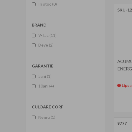
In stoc
(0)
SKU-12
BRAND
V-Tac
(11)
Deye
(2)
ACUMU
GARANTIE
ENERG
5ani
(1)
Lipsa
10ani
(4)
CULOARE CORP
Negru
(1)
9777