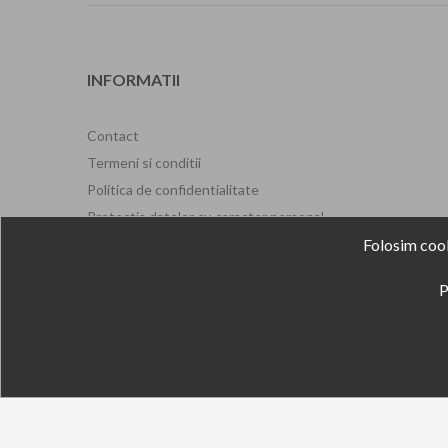
INFORMATII
Contact
Termeni si conditii
Politica de confidentialitate
Protectia datelor cu caracter personal
ANPC
Folosim cook
ANPM
P
Formular de retragere