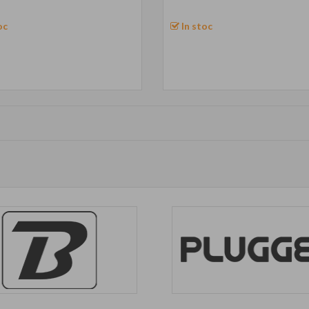
oc
In stoc