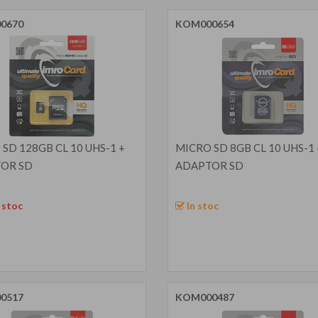
0670
KOM000654
SD 128GB CL 10 UHS-1 +
MICRO SD 8GB CL 10 UHS-1 
OR SD
ADAPTOR SD
 stoc
In stoc
0517
KOM000487