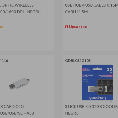
 OPTIC WIRELESS
USB HUB 4 USB CABLU 0.15M
00/1600 DPI - NEGRU
CABLU 1.5M
oc
Lipsa stoc
4116
GDRL032G108
OR CARD OTG
STICK USB 3.0 32GB GOODR
USB/USB/SD - ALB
NEGRU