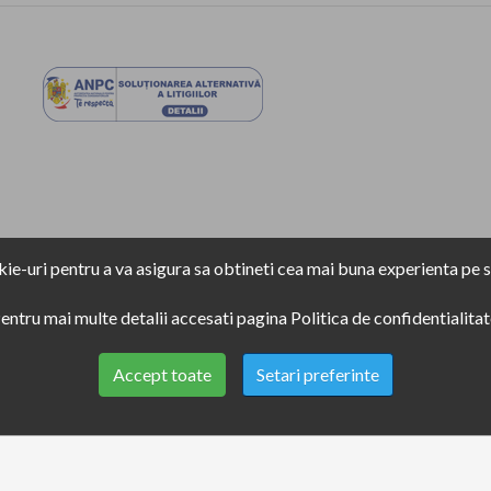
ie-uri pentru a va asigura sa obtineti cea mai buna experienta pe si
entru mai multe detalii accesati pagina
Politica de confidentialitat
Accept toate
Setari preferinte
Copyright
2021
Electronic Plus
. Toate drepturile rezervate.