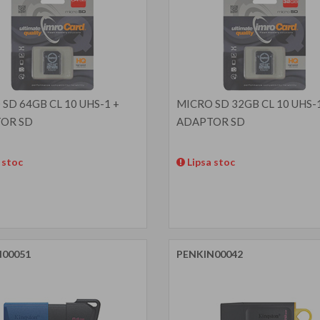
SD 64GB CL 10 UHS-1 +
MICRO SD 32GB CL 10 UHS-1
OR SD
ADAPTOR SD
 stoc
Lipsa stoc
N00051
PENKIN00042