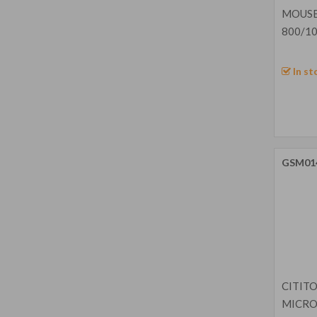
MOUSE
800/10
In st
GSM01
CITIT
MICRO