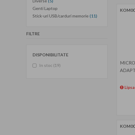
Diverse
(5)
Genti Laptop
KOM00
Stick-uri USB/carduri memorie
(11)
FILTRE
DISPONIBILITATE
MICRO 
In stoc
(19)
ADAPT
Lipsa
KOM00