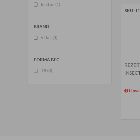
In stoc
(1)
SKU-11
BRAND
V-Tac
(3)
FORMA BEC
REZERV
T8
(3)
INSEC
Lipsa