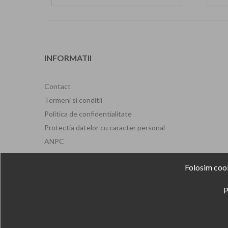
INFORMATII
Contact
Termeni si conditii
Politica de confidentialitate
Protectia datelor cu caracter personal
ANPC
ANPM
Folosim cook
Formular de retragere
P